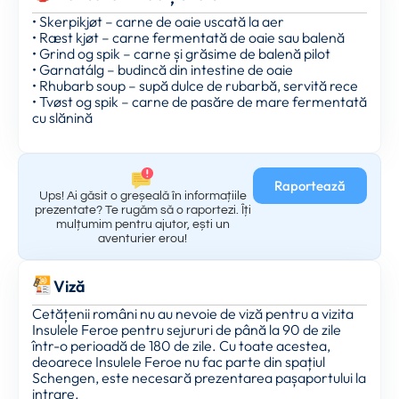
• Skerpikjøt – carne de oaie uscată la aer
• Ræst kjøt – carne fermentată de oaie sau balenă
• Grind og spik – carne și grăsime de balenă pilot
• Garnatálg – budincă din intestine de oaie
• Rhubarb soup – supă dulce de rubarbă, servită rece
• Tvøst og spik – carne de pasăre de mare fermentată
cu slănină
Raportează
Ups! Ai găsit o greșeală în informațiile
prezentate? Te rugăm să o raportezi. Îți
mulțumim pentru ajutor, ești un
aventurier erou!
Viză
Cetățenii români nu au nevoie de viză pentru a vizita
Insulele Feroe pentru sejururi de până la 90 de zile
într-o perioadă de 180 de zile. Cu toate acestea,
deoarece Insulele Feroe nu fac parte din spațiul
Schengen, este necesară prezentarea pașaportului la
intrare.