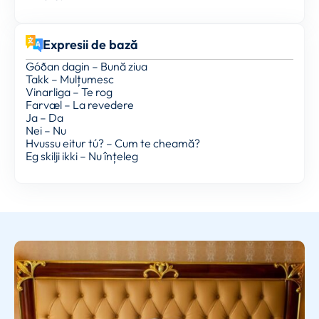
Expresii de bază
Góðan dagin – Bună ziua
Takk – Mulțumesc
Vinarliga – Te rog
Farvæl – La revedere
Ja – Da
Nei – Nu
Hvussu eitur tú? – Cum te cheamă?
Eg skilji ikki – Nu înțeleg