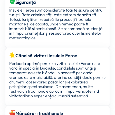
Siguranță
Insulele Feroe sunt considerate foarte sigure pentru
turiști. Rata criminalității este extrem de scăzută.
Totuși, turiștii ar trebui să fie precauți în zonele
montane și de coastă, unde vremea poate fi
imprevizibilă și periculoasă. Se recomandă prudență
în timpul drumețiilor și respectarea avertismentelor
meteorologice.
Când să vizitezi Insulele Feroe
Perioada optimă pentru a vizita Insulele Feroe este
vara, în special în luna iulie, când zilele sunt lungi și
temperatura este blândă. În această perioadă,
vremea este mai stabilă, oferind condiții ideale pentru
drumeții, observarea păsărilor și explorarea
peisajelor spectaculoase. De asemenea, multe
festivaluri tradiționale au loc în timpul verii, oferind
vizitatorilor o experiență culturală autentică.
Mâncăruri tradiționale