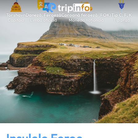
Tórshavn
Daneză, Feroeză
Coroană feroeză (FOK)
Tip C, F, K
Capitala
Limba oficială
Moneda națională
Tip priză