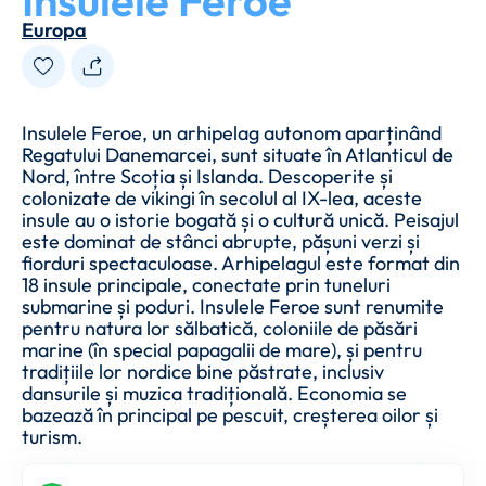
Insulele Feroe
Europa
Insulele Feroe, un arhipelag autonom aparținând
Regatului Danemarcei, sunt situate în Atlanticul de
Nord, între Scoția și Islanda. Descoperite și
colonizate de vikingi în secolul al IX-lea, aceste
insule au o istorie bogată și o cultură unică. Peisajul
este dominat de stânci abrupte, pășuni verzi și
fiorduri spectaculoase. Arhipelagul este format din
18 insule principale, conectate prin tuneluri
submarine și poduri. Insulele Feroe sunt renumite
pentru natura lor sălbatică, coloniile de păsări
marine (în special papagalii de mare), și pentru
tradițiile lor nordice bine păstrate, inclusiv
dansurile și muzica tradițională. Economia se
bazează în principal pe pescuit, creșterea oilor și
turism.