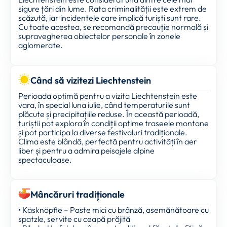
sigure țări din lume. Rata criminalității este extrem de
scăzută, iar incidentele care implică turiști sunt rare.
Cu toate acestea, se recomandă precauție normală și
supravegherea obiectelor personale în zonele
aglomerate.
Când să vizitezi Liechtenstein
Perioada optimă pentru a vizita Liechtenstein este
vara, în special luna iulie, când temperaturile sunt
plăcute și precipitațiile reduse. În această perioadă,
turiștii pot explora în condiții optime traseele montane
și pot participa la diverse festivaluri tradiționale.
Clima este blândă, perfectă pentru activități în aer
liber și pentru a admira peisajele alpine
spectaculoase.
Mâncăruri tradiționale
• Käsknöpfle – Paste mici cu brânză, asemănătoare cu
spatzle, servite cu ceapă prăjită