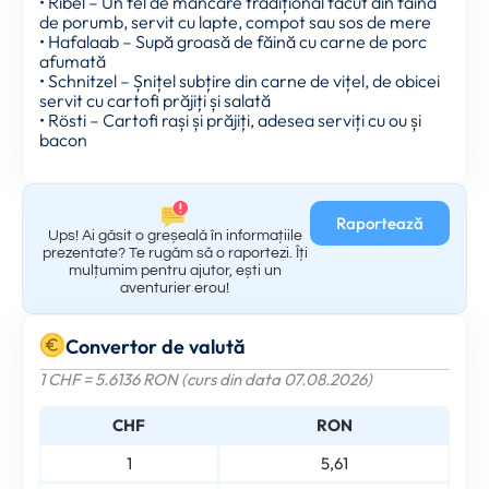
• Ribel – Un fel de mâncare tradițional făcut din făină
de porumb, servit cu lapte, compot sau sos de mere
• Hafalaab – Supă groasă de făină cu carne de porc
afumată
• Schnitzel – Șnițel subțire din carne de vițel, de obicei
servit cu cartofi prăjiți și salată
• Rösti – Cartofi rași și prăjiți, adesea serviți cu ou și
bacon
Raportează
Ups! Ai găsit o greșeală în informațiile
prezentate? Te rugăm să o raportezi. Îți
mulțumim pentru ajutor, ești un
aventurier erou!
Convertor de valută
1 CHF = 5.6136 RON (curs din data 07.08.2026)
CHF
RON
1
5,61