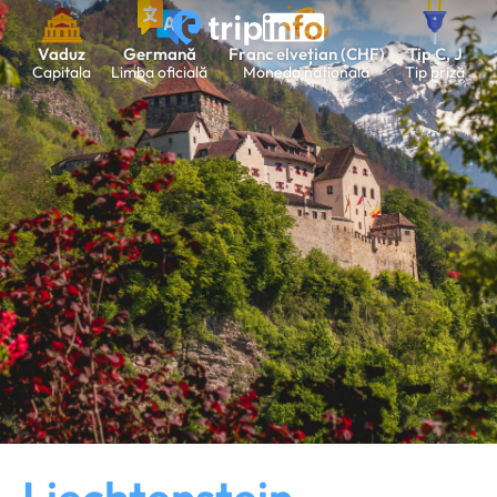
Vaduz
Germană
Franc elvețian (CHF)
Tip C, J
Capitala
Limba oficială
Moneda națională
Tip priză