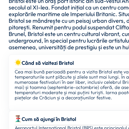
Bristol este un oraș port istoric din sud-vestul A
secolul al XI-lea. Fondat inițial ca un centru comer
explorările maritime ale Imperiului Britanic. Situ
Bristol se mândrește cu un peisaj urban divers, 
pitorești. Renumit pentru podul suspendat Clif
Brunel, Bristol este un centru cultural vibrant, c
underground, în special pentru lucrările artistul
asemenea, universități de prestigiu și este un hu
Când să vizitezi Bristol
Cea mai bună perioadă pentru a vizita Bristol este vara
temperaturile sunt plăcute și zilele sunt mai lungi. Î
numeroase festivaluri în aer liber, inclusiv celebrul B
mai) și toamna (septembrie-octombrie) oferă, de asem
temperaturi moderate și mai puțini turiști. Iarna poat
piețelor de Crăciun și a decorațiunilor festive.
Cum să ajungi în Bristol
Aeroportul Internațional Bristol (BRS) este principalul