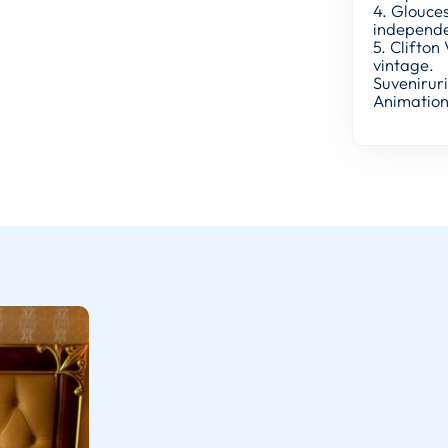
4. Glouce
independe
5. Clifton
vintage.
Suvenirur
Animations