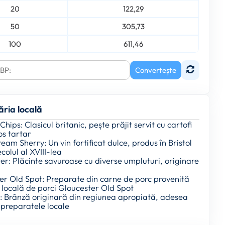
20
122,29
50
305,73
100
611,46
Convertește
ăria locală
 Chips: Clasicul britanic, pește prăjit servit cu cartofi
sos tartar
Cream Sherry: Un vin fortificat dulce, produs în Bristol
ecolul al XVIII-lea
ter: Plăcinte savuroase cu diverse umpluturi, originare
ter Old Spot: Preparate din carne de porc provenită
 locală de porci Gloucester Old Spot
: Brânză originară din regiunea apropiată, adesea
n preparatele locale