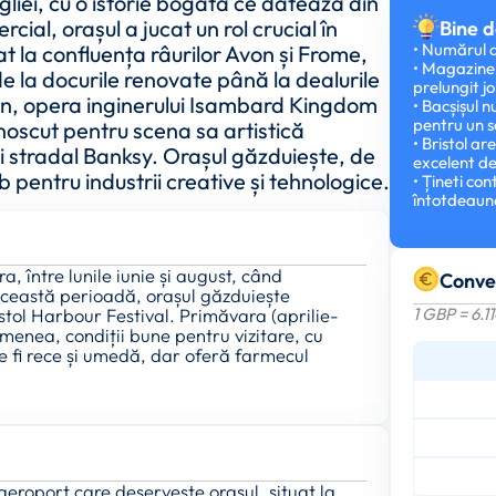
ngliei, cu o istorie bogată ce datează din
cial, orașul a jucat un rol crucial în
Bine d
• Numărul d
at la confluența râurilor Avon și Frome,
• Magazinel
de la docurile renovate până la dealurile
prelungit jo
ton, opera inginerului Isambard Kingdom
• Bacșișul 
pentru un s
unoscut pentru scena sa artistică
• Bristol ar
ui stradal Banksy. Orașul găzduiește, de
excelent de
b pentru industrii creative și tehnologice.
• Țineti co
întotdeaun
, între lunile iunie și august, când
Conve
n această perioadă, orașul găzduiește
ristol Harbour Festival. Primăvara (aprilie-
1 GBP = 6.1
enea, condiții bune pentru vizitare, cu
e fi rece și umedă, dar oferă farmecul
 aeroport care deservește orașul, situat la