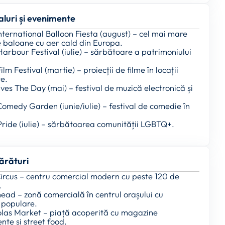
aluri și evenimente
 International Balloon Fiesta (august) – cel mai mare
e baloane cu aer cald din Europa.
 Harbour Festival (iulie) – sărbătoare a patrimoniului
Film Festival (martie) – proiecții de filme în locații
te.
ves The Day (mai) – festival de muzică electronică și
 Comedy Garden (iunie/iulie) – festival de comedie în
 Pride (iulie) – sărbătoarea comunității LGBTQ+.
rături
Circus – centru comercial modern cu peste 120 de
.
ead – zonă comercială în centrul orașului cu
populare.
holas Market – piață acoperită cu magazine
te și street food.