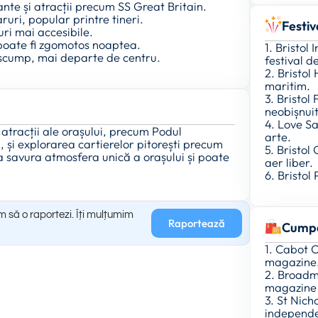
te și atracții precum SS Great Britain.
aruri, popular printre tineri.
Festiv
uri mai accesibile.
 poate fi zgomotos noaptea.
1. Bristol
ai scump, mai departe de centru.
festival d
2. Bristol
maritim.
3. Bristol 
neobișnui
4. Love Sa
r atracții ale orașului, precum Podul
arte.
, și explorarea cartierelor pitorești precum
5. Bristol
a savura atmosfera unică a orașului și poate
aer liber.
6. Bristol
m să o raportezi. Îți mulțumim
Raportează
Cumpă
1. Cabot 
magazine
2. Broadm
magazine 
3. St Nic
independen