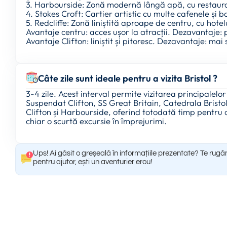
3. Harbourside: Zonă modernă lângă apă, cu restauran
4. Stokes Croft: Cartier artistic cu multe cafenele și b
5. Redcliffe: Zonă liniștită aproape de centru, cu hotel
Avantaje centru: acces ușor la atracții. Dezavantaje:
Avantaje Clifton: liniștit și pitoresc. Dezavantaje: m
Câte zile sunt ideale pentru a vizita Bristol ?
3-4 zile. Acest interval permite vizitarea principalelo
Suspendat Clifton, SS Great Britain, Catedrala Bristol
Clifton și Harbourside, oferind totodată timp pentru 
chiar o scurtă excursie în împrejurimi.
Ups! Ai găsit o greșeală în informațiile prezentate? Te rugă
pentru ajutor, ești un aventurier erou!