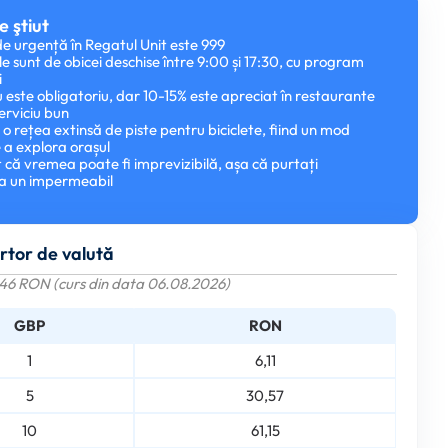
e ştiut
e urgență în Regatul Unit este 999
e sunt de obicei deschise între 9:00 și 17:30, cu program
i
nu este obligatoriu, dar 10-15% este apreciat în restaurante
erviciu bun
e o rețea extinsă de piste pentru biciclete, fiind un mod
 a explora orașul
nt că vremea poate fi imprevizibilă, așa că purtați
a un impermeabil
rtor de valută
146 RON (curs din data 06.08.2026)
GBP
RON
1
6,11
5
30,57
10
61,15