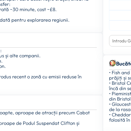
sfer:
urată ~30 minute, cost ~£8.
ndată pentru explorarea regiunii.
:
us și alte companii.
e.
Bucăt
on.
• Fish and
trodus recent o zonă cu emisii reduse în
prăjiți și 
• Bristol 
încă din s
• Pieminis
din Bristol
• Glouces
de la rasa
e noapte, aproape de atracții precum Cabot
• Cheddar
folosită î
aproape de Podul Suspendat Clifton și