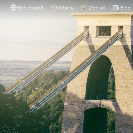
Explorează
Oferte
Zboruri
Blog