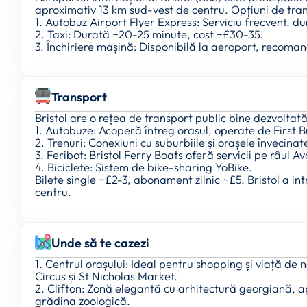
aproximativ 13 km sud-vest de centru. Opțiuni de tran
1. Autobuz Airport Flyer Express: Serviciu frecvent, d
2. Taxi: Durată ~20-25 minute, cost ~£30-35.
3. Închiriere mașină: Disponibilă la aeroport, recoma
Transport
Bristol are o rețea de transport public bine dezvoltată
1. Autobuze: Acoperă întreg orașul, operate de First B
2. Trenuri: Conexiuni cu suburbiile și orașele învecinat
3. Feribot: Bristol Ferry Boats oferă servicii pe râul Av
4. Biciclete: Sistem de bike-sharing YoBike.
Bilete single ~£2-3, abonament zilnic ~£5. Bristol a in
centru.
Unde să te cazezi
1. Centrul orașului: Ideal pentru shopping și viață d
Circus și St Nicholas Market.
2. Clifton: Zonă elegantă cu arhitectură georgiană, 
grădina zoologică.