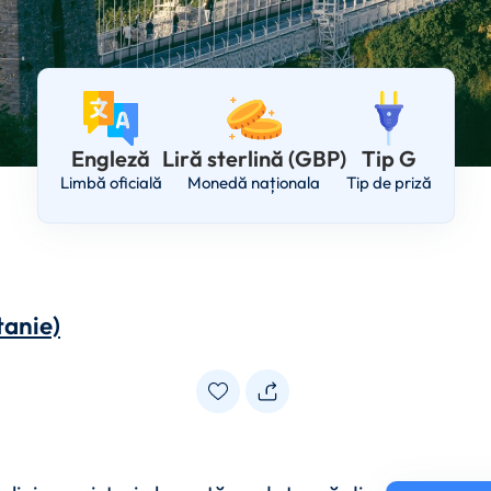
Engleză
Liră sterlină (GBP)
Tip G
Limbă oficială
Monedă naționala
Tip de priză
tanie)