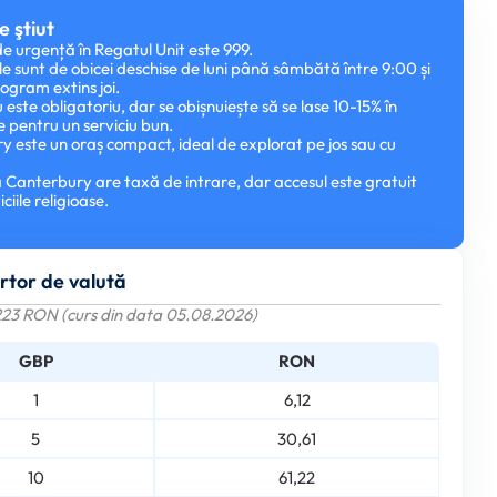
e ştiut
e urgență în Regatul Unit este 999.
e sunt de obicei deschise de luni până sâmbătă între 9:00 și
rogram extins joi.
u este obligatoriu, dar se obișnuiește să se lase 10-15% în
 pentru un serviciu bun.
y este un oraș compact, ideal de explorat pe jos sau cu
 Canterbury are taxă de intrare, dar accesul este gratuit
ciile religioase.
rtor de valută
1223 RON (curs din data 05.08.2026)
GBP
RON
1
6,12
5
30,61
10
61,22