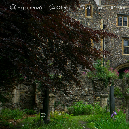
Explorează
Oferte
Zboruri
Blog