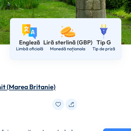
Engleză
Liră sterlină (GBP)
Tip G
Limbă oficială
Monedă naționala
Tip de priză
it (Marea Britanie)