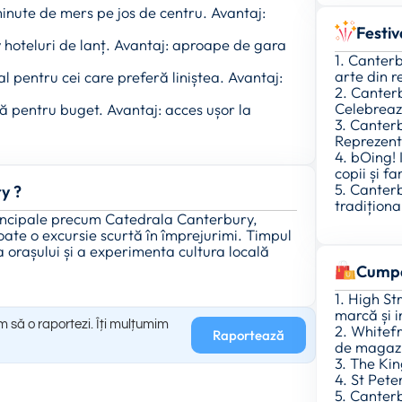
 minute de mers pe jos de centru. Avantaj:
Festiv
v hoteluri de lanț. Avantaj: aproape de gara
1. Canterb
arte din r
l pentru cei care preferă liniștea. Avantaj:
2. Canter
Celebreaz
nă pentru buget. Avantaj: acces ușor la
3. Canterb
Reprezenta
4. bOing! 
copii și fam
5. Canter
ry ?
tradiționa
 principale precum Catedrala Canterbury,
poate o excursie scurtă în împrejurimi. Timpul
 orașului și a experimenta cultura locală
Cumpă
1. High S
marcă și 
m să o raportezi. Îți mulțumim
2. Whitef
Raportează
de magaz
3. The Kin
4. St Pete
5. Canterb