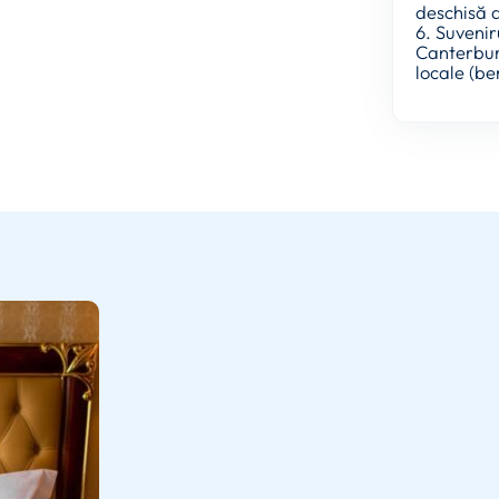
deschisă 
6. Suvenir
Canterbury
locale (be