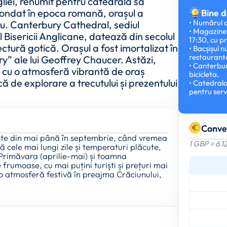
gliei, renumit pentru catedrala sa
Fondat în epoca romană, orașul a
Bine d
• Numărul d
iu. Canterbury Cathedral, sediul
• Magazinel
l Bisericii Anglicane, datează din secolul
17:30, cu p
ctură gotică. Orașul a fost imortalizat în
• Bacșișul n
restaurante
ry” ale lui Geoffrey Chaucer. Astăzi,
• Canterbur
ă cu o atmosferă vibrantă de oraș
bicicleta.
că de explorare a trecutului și prezentului
• Catedrala
pentru servi
Conve
ste din mai până în septembrie, când vremea
1 GBP = 6.
ă cele mai lungi zile și temperaturi plăcute,
. Primăvara (aprilie-mai) și toamna
rumoase, cu mai puțini turiști și prețuri mai
o atmosferă festivă în preajma Crăciunului,