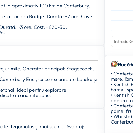
uat la aproximativ 100 km de Canterbury.
re la London Bridge. Durată: ~2 ore. Cost:
 Durată: ~3 ore. Cost: ~£20-30.
150.
Bucăt
rejurimile. Operator principal: Stagecoach.
• Canterb
mere, lămâ
 Canterbury East, cu conexiuni spre Londra și
• Kentish
hamei, spe
ietonal, ideal pentru explorare.
• Kentish 
dedicate în anumite zone.
adesea fol
• Canterb
pâine, fru
• Whitstab
Canterbury
 poate fi zgomotos și mai scump. Avantaj: