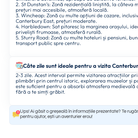
2. St Dunstan’s: Zonă rezidențială liniștită, la câteva
prețuri mai accesibile, atmosferă locală.
3. Wincheap: Zonă cu multe opțiuni de cazare, inclusi
Canterbury East, prețuri moderate.
4. Harbledown: Sat pitoresc la marginea orașului, idea
priveliști frumoase, atmosferă rurală.
5. Sturry Road: Zonă cu multe hoteluri și pensiuni, bu
transport public spre centru.
Câte zile sunt ideale pentru a vizita Canterbu
2-3 zile. Acest interval permite vizitarea atracțiilor
plimbări prin centrul istoric, explorarea muzeelor și 
este suficient pentru a absorbi atmosfera medievală a
fără a te simți grăbit.
Ups! Ai găsit o greșeală în informațiile prezentate? Te rugă
pentru ajutor, ești un aventurier erou!