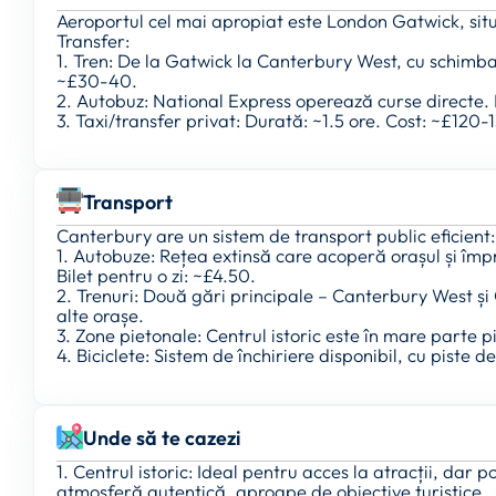
Aeroportul cel mai apropiat este London Gatwick, sit
Transfer:
1. Tren: De la Gatwick la Canterbury West, cu schimba
~£30-40.
2. Autobuz: National Express operează curse directe.
3. Taxi/transfer privat: Durată: ~1.5 ore. Cost: ~£120-
Transport
Canterbury are un sistem de transport public eficient:
1. Autobuze: Rețea extinsă care acoperă orașul și împ
Bilet pentru o zi: ~£4.50.
2. Trenuri: Două gări principale – Canterbury West și
alte orașe.
3. Zone pietonale: Centrul istoric este în mare parte p
4. Biciclete: Sistem de închiriere disponibil, cu piste 
Unde să te cazezi
1. Centrul istoric: Ideal pentru acces la atracții, dar
atmosferă autentică, aproape de obiective turistice.