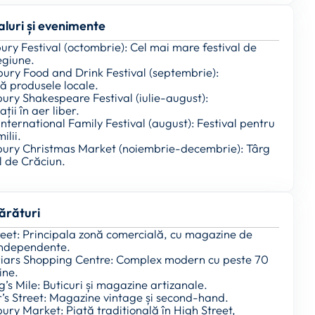
aluri și evenimente
ury Festival (octombrie): Cel mai mare festival de
egiune.
bury Food and Drink Festival (septembrie):
ă produsele locale.
ury Shakespeare Festival (iulie-august):
ții în aer liber.
International Family Festival (august): Festival pentru
ilii.
bury Christmas Market (noiembrie-decembrie): Târg
l de Crăciun.
rături
treet: Principala zonă comercială, cu magazine de
independente.
riars Shopping Centre: Complex modern cu peste 70
ine.
g’s Mile: Buticuri și magazine artizanale.
r’s Street: Magazine vintage și second-hand.
ury Market: Piață tradițională în High Street,