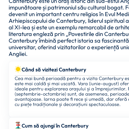
Canterbury este un oraș istoric din sud-estul An
impunătoare și patrimoniul său cultural bogat. 
devenit un important centru religios în Evul Med
Arhiepiscopului de Canterbury, liderul spiritual a
al XI-lea și este un exemplu remarcabil de arhite
literatura engleză prin „Povestirile din Canterbu
Canterbury îmbină perfect istoria sa fascinant
universitar, oferind vizitatorilor o experiență uni
Angliei.
Când să vizitezi Canterbury
Cea mai bună perioadă pentru a vizita Canterbury e
este mai caldă și mai uscată. Vara (iunie-august) ofer
ideale pentru explorarea orașului și a împrejurimilor
(septembrie-octombrie) sunt, de asemenea, perioade f
avantajoase. Iarna poate fi rece și umedă, dar oferă 
cu piețe tradiționale și decorațiuni spectaculoase.
Cum să ajungi în Canterbury