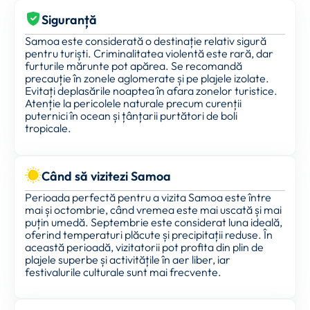
Siguranță
Samoa este considerată o destinație relativ sigură
pentru turiști. Criminalitatea violentă este rară, dar
furturile mărunte pot apărea. Se recomandă
precauție în zonele aglomerate și pe plajele izolate.
Evitați deplasările noaptea în afara zonelor turistice.
Atenție la pericolele naturale precum curenții
puternici în ocean și țânțarii purtători de boli
tropicale.
Când să vizitezi Samoa
Perioada perfectă pentru a vizita Samoa este între
mai și octombrie, când vremea este mai uscată și mai
puțin umedă. Septembrie este considerat luna ideală,
oferind temperaturi plăcute și precipitații reduse. În
această perioadă, vizitatorii pot profita din plin de
plajele superbe și activitățile în aer liber, iar
festivalurile culturale sunt mai frecvente.