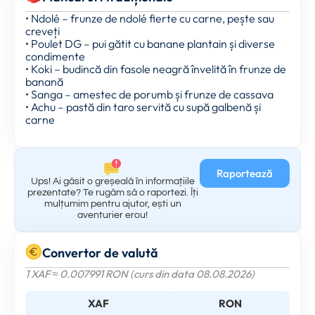
• Ndolé – frunze de ndolé fierte cu carne, pește sau
creveți
• Poulet DG – pui gătit cu banane plantain și diverse
condimente
• Koki – budincă din fasole neagră învelită în frunze de
banană
• Sanga – amestec de porumb și frunze de cassava
• Achu – pastă din taro servită cu supă galbenă și
carne
Raportează
Ups! Ai găsit o greșeală în informațiile
prezentate? Te rugăm să o raportezi. Îți
mulțumim pentru ajutor, ești un
aventurier erou!
Convertor de valută
1 XAF ≈ 0.007991 RON (curs din data 08.08.2026)
XAF
RON