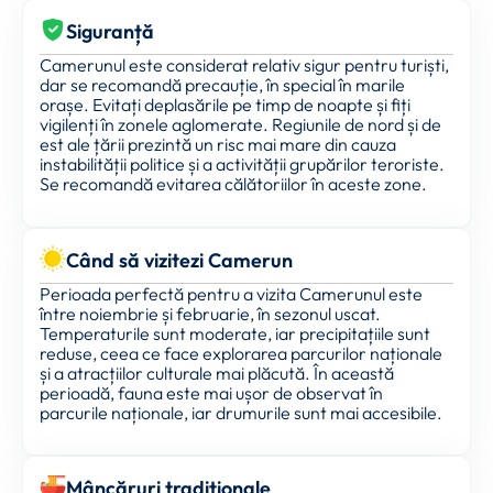
Siguranță
Camerunul este considerat relativ sigur pentru turiști,
dar se recomandă precauție, în special în marile
orașe. Evitați deplasările pe timp de noapte și fiți
vigilenți în zonele aglomerate. Regiunile de nord și de
est ale țării prezintă un risc mai mare din cauza
instabilității politice și a activității grupărilor teroriste.
Se recomandă evitarea călătoriilor în aceste zone.
Când să vizitezi Camerun
Perioada perfectă pentru a vizita Camerunul este
între noiembrie și februarie, în sezonul uscat.
Temperaturile sunt moderate, iar precipitațiile sunt
reduse, ceea ce face explorarea parcurilor naționale
și a atracțiilor culturale mai plăcută. În această
perioadă, fauna este mai ușor de observat în
parcurile naționale, iar drumurile sunt mai accesibile.
Mâncăruri tradiționale