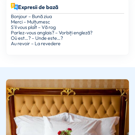
Expresii de bază
Bonjour – Bună ziua
Merci – Mulțumesc
S’il vous plaît – Vă rog
Parlez-vous anglais? – Vorbiți engleză?
Où est…? – Unde este…?
Au revoir – La revedere