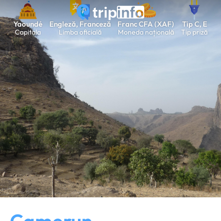
Yaoundé
Engleză, Franceză
Franc CFA (XAF)
Tip C, E
Capitala
Limba oficială
Moneda națională
Tip priză