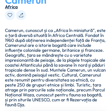
Camerun
Africa
Camerun, cunoscut și ca „Africa în miniatură”, este
o țară diversă situată în Africa Centrală. Fondat în
1960 după obținerea independenței față de Franța,
Camerunul are o istorie bogată care include
influențe coloniale germane, britanice și franceze.
Geografic, țara se mândrește cu o varietate
impresionantă de peisaje, de la plajele tropicale ale
coastei Atlanticului până la savane în nord și păduri
tropicale dense în sud. Muntele Camerun, un vulcan
activ, domină peisajul vestic. Cultural, Camerunul
este renumit pentru diversitatea sa etnică, cu
peste 250 de grupuri etnice și limbi. Turistic, țara
atrage prin parcurile sale naționale, precum Parcul
Național Waza, cunoscut pentru fauna sa bogată,
și prin siturile UNESCO, cum ar fi Rezervația de
faună Dja.