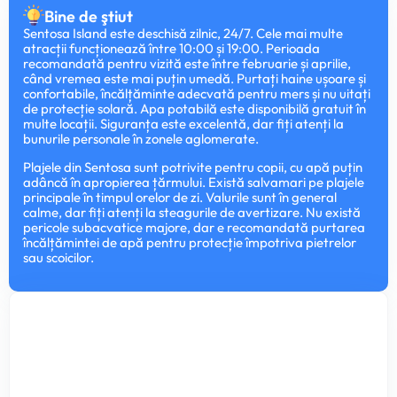
Bine de ştiut
Sentosa Island este deschisă zilnic, 24/7. Cele mai multe
atracții funcționează între 10:00 și 19:00. Perioada
recomandată pentru vizită este între februarie și aprilie,
când vremea este mai puțin umedă. Purtați haine ușoare și
confortabile, încălțăminte adecvată pentru mers și nu uitați
de protecție solară. Apa potabilă este disponibilă gratuit în
multe locații. Siguranța este excelentă, dar fiți atenți la
bunurile personale în zonele aglomerate.
Plajele din Sentosa sunt potrivite pentru copii, cu apă puțin
adâncă în apropierea țărmului. Există salvamari pe plajele
principale în timpul orelor de zi. Valurile sunt în general
calme, dar fiți atenți la steagurile de avertizare. Nu există
pericole subacvatice majore, dar e recomandată purtarea
încălțămintei de apă pentru protecție împotriva pietrelor
sau scoicilor.