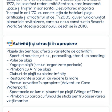
1972, insula a fost redenumită Sentosa, care înseamnă
„pace și liniște” în sanscrită. Dezvoltarea majoră a
început în anii ’70, cu construcția de hoteluri, plaje
artificiale și atracții turistice. În 2005, guvernul a anunțat
planuri de revitalizare, care au inclus construcția Resorts
World Sentosa și a cazinoului, deschise în 2010.
Activități și atracții în apropiere
Plajele din Sentosa oferă o varietate de activități:
– Sporturi nautice: jet-ski, parasailing, stand-up paddling
– Volei pe plajă
– Yoga pe plajă (sesiuni organizate periodic)
– Plimbări cu ATV pe plajă
– Cluburi de plajă cu piscine infinity
– Restaurante și baruri cu vedere la mare
– Parcuri acvatice în apropiere (Adventure Cove
Waterpark)
– Spectacole de lumini și sunet pe plajă (Wings of Time)
– Plimbări cu barca cu fundul de sticlă pentru observarea
vieții marine