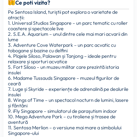
Ce poti vizita?
Pe Sentosa Island, turiștii pot explora o varietate de
atracții:
1. Universal Studios Singapore – un parc tematic cu roller
coastere și spectacole live
2. S.E.A. Aquarium – unul dintre cele mai mari acvarii din
lume
3. Adventure Cove Waterpark – un parc acvatic cu
tobogane și bazine cu delfini
4. Plajele Siloso, Palawan și Tanjong – ideale pentru
relaxare și sporturi acvatice
5. Fort Siloso – un muzeu militar care prezintă istoria
insulei
6. Madame Tussauds Singapore – muzeul figurilor de
ceară
7. Luge și Skyride – experiențe de adrenalină pe dealurile
insulei
8. Wings of Time – un spectacol nocturn de lumini, lasere
și fântâni
9. iFly Singapore – simulatorul de parașutism indoor
10. Mega Adventure Park – cu tiroliene și trasee de
aventură
11. Sentosa Merlion – o versiune mai mare a simbolului
Singapore-ului