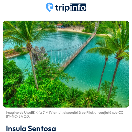
Imagine de
UweBKK (α 7 M IV on )
, disponibilă pe
Flickr
, licențiată sub
CC
BY-NC-SA 2.0
.
Insula Sentosa