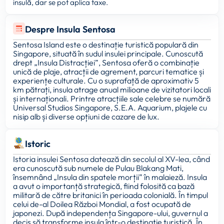
insulă, dar se pot aplica taxe.
Despre Insula Sentosa
Sentosa Island este o destinație turistică populară din
Singapore, situată în sudul insulei principale. Cunoscută
drept „Insula Distracției”, Sentosa oferă o combinație
unică de plaje, atracții de agrement, parcuri tematice și
experiențe culturale. Cu o suprafață de aproximativ 5
km pătrați, insula atrage anual milioane de vizitatori locali
și internaționali. Printre atracțiile sale celebre se numără
Universal Studios Singapore, S.E.A. Aquarium, plajele cu
nisip alb și diverse opțiuni de cazare de lux.
Istoric
Istoria insulei Sentosa datează din secolul al XV-lea, când
era cunoscută sub numele de Pulau Blakang Mati,
însemnând „Insula din spatele morții” în malaieză. Insula
a avut o importanță strategică, fiind folosită ca bază
militară de către britanici în perioada colonială. În timpul
celui de-al Doilea Război Mondial, a fost ocupată de
japonezi. După independența Singapore-ului, guvernul a
decis să transforme insula într-o destinație turistică. În