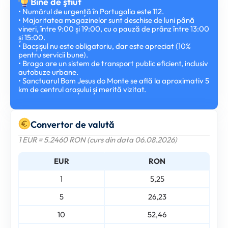
Bine de ştiut
• Numărul de urgență în Portugalia este 112.
• Majoritatea magazinelor sunt deschise de luni până
vineri, între 9:00 și 19:00, cu o pauză de prânz între 13:00
și 15:00.
• Bacșișul nu este obligatoriu, dar este apreciat (10%
pentru servicii bune).
• Braga are un sistem de transport public eficient, inclusiv
autobuze urbane.
• Sanctuarul Bom Jesus do Monte se află la aproximativ 5
km de centrul orașului și merită vizitat.
Convertor de valută
1 EUR = 5.2460 RON (curs din data 06.08.2026)
EUR
RON
1
5,25
5
26,23
10
52,46