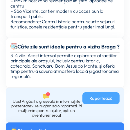
– Maximinos: zonă rezidențială liniștită, aproape de
centru
– São Vicente: cartier modern cu acces bun la
transport public
Recomandare: Centrul istoric pentru scurte sejururi
turistice, zonele rezidențiale pentru șederi mai lungi.
Câte zile sunt ideale pentru a vizita Braga ?
3-4 zile. Acest interval permite explorarea atracțiilor
principale ale orașului, inclusiv centrul istoric,
catedrala, Sanctuarul Bom Jesus do Monte, și oferă
timp pentru a savura atmosfera locală și gastronomia
regională.
Raportează
Ups! Ai găsit o greșeală în informațiile
prezentate? Te rugăm să o raportezi. Îți
mulțumim pentru ajutor, ești un
aventurier erou!