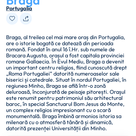
Braga
Portugalia
Braga, al treilea cel mai mare oraș din Portugalia,
are o istorie bogată ce datează din perioada
romană. Fondat în anul 16 î.Hr. sub numele de
Bracara Augusta, orașul a fost capitala provinciei
romane Gallaecia. În Evul Mediu, Braga a devenit
un important centru religios, fiind cunoscută drept
„Roma Portugaliei” datorită numeroaselor sale
biserici și catedrale. Situat în nordul Portugaliei, în
regiunea Minho, Braga se află într-o zonă
deluroasă, înconjurată de peisaje pitorești. Orașul
este renumit pentru patrimoniul său arhitectural
baroc, în special Sanctuarul Bom Jesus do Monte,
un complex religios impresionant cu o scară
monumentală. Braga îmbină armonios istoria sa
milenară cu o atmosferă tânără și dinamică,
datorită prezenței Universității din Minho.