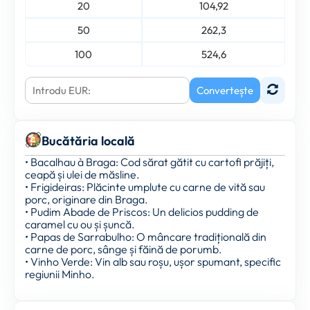
20
104,92
50
262,3
100
524,6
Convertește
Bucătăria locală
• Bacalhau à Braga: Cod sărat gătit cu cartofi prăjiți,
ceapă și ulei de măsline.
• Frigideiras: Plăcinte umplute cu carne de vită sau
porc, originare din Braga.
• Pudim Abade de Priscos: Un delicios pudding de
caramel cu ou și șuncă.
• Papas de Sarrabulho: O mâncare tradițională din
carne de porc, sânge și făină de porumb.
• Vinho Verde: Vin alb sau roșu, ușor spumant, specific
regiunii Minho.