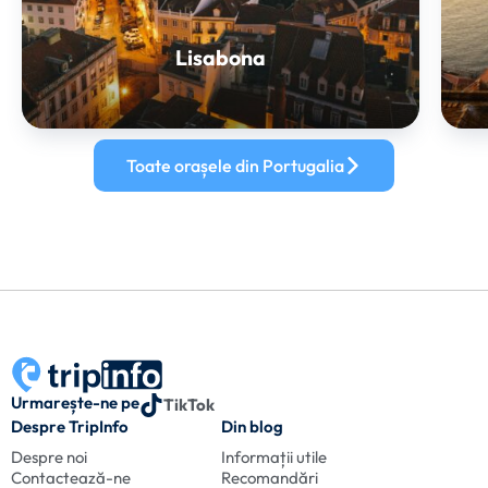
Lisabona
Toate orașele din Portugalia
Urmarește-ne pe
TikTok
Despre TripInfo
Din blog
Despre noi
Informații utile
Contactează-ne
Recomandări