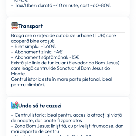
– Taxi/Uber: durată ~40 minute, cost ~60-80€
Transport
Braga are o rețea de autobuze urbane (TUB) care
acoperă bine orașul:
– Bilet simplu: ~1.60€
– Abonament zilnic: ~4€
– Abonament săptămânal: ~15€
Există și o linie de funicular (Elevador do Bom Jesus)
care leagă centrul de Sanctuarul Bom Jesus do
Monte.
Centrul istoric este în mare parte pietonal, ideal
pentru plimbări.
Unde să te cazezi
– Centrul istoric: ideal pentru acces la atracții și viață
de noapte, dar poate fi zgomotos
– Zona Bom Jesus: liniștită, cu priveliști frumoase, dar
mai departe de centru