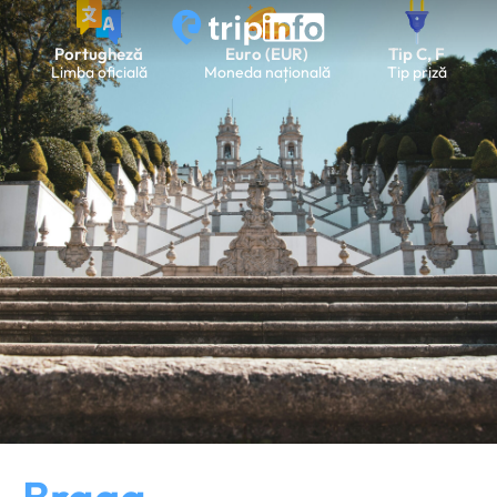
Portugheză
Euro (EUR)
Tip C, F
Limba oficială
Moneda națională
Tip priză