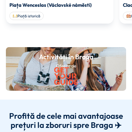
Piața Wenceslas (Václavské náměstí)
Cla
Piață istorică
Activități în Braga
Oferite de
Profită de cele mai avantajoase
prețuri la zboruri spre Braga ✈️