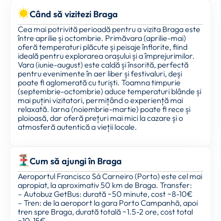
Când să vizitezi Braga
Cea mai potrivită perioadă pentru a vizita Braga este
între aprilie și octombrie. Primăvara (aprilie-mai)
oferă temperaturi plăcute și peisaje înflorite, fiind
ideală pentru explorarea orașului și a împrejurimilor.
Vara (iunie-august) este caldă și însorită, perfectă
pentru evenimente în aer liber și festivaluri, deși
poate fi aglomerată cu turiști. Toamna timpurie
(septembrie-octombrie) aduce temperaturi blânde și
mai puțini vizitatori, permițând o experiență mai
relaxată. Iarna (noiembrie-martie) poate fi rece și
ploioasă, dar oferă prețuri mai mici la cazare și o
atmosferă autentică a vieții locale.
Cum să ajungi în Braga
Aeroportul Francisco Sá Carneiro (Porto) este cel mai
apropiat, la aproximativ 50 km de Braga. Transfer:
– Autobuz GetBus: durată ~50 minute, cost ~8-10€
– Tren: de la aeroport la gara Porto Campanhã, apoi
tren spre Braga, durată totală ~1.5-2 ore, cost total
~10-15€