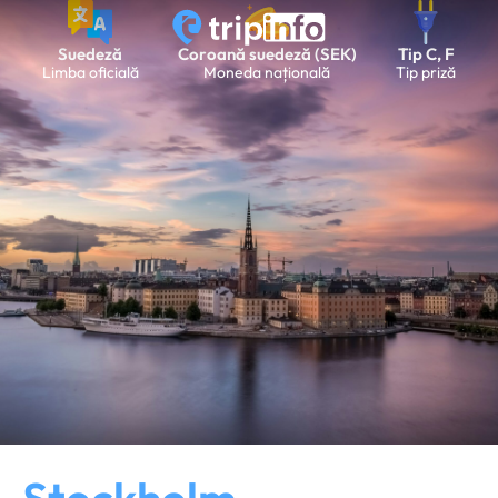
Suedeză
Coroană suedeză (SEK)
Tip C, F
Limba oficială
Moneda națională
Tip priză