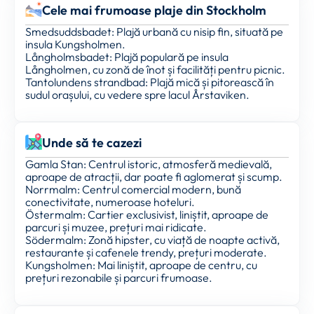
Cele mai frumoase plaje din Stockholm
Smedsuddsbadet: Plajă urbană cu nisip fin, situată pe
insula Kungsholmen.
Långholmsbadet: Plajă populară pe insula
Långholmen, cu zonă de înot și facilități pentru picnic.
Tantolundens strandbad: Plajă mică și pitorească în
sudul orașului, cu vedere spre lacul Årstaviken.
Unde să te cazezi
Gamla Stan: Centrul istoric, atmosferă medievală,
aproape de atracții, dar poate fi aglomerat și scump.
Norrmalm: Centrul comercial modern, bună
conectivitate, numeroase hoteluri.
Östermalm: Cartier exclusivist, liniștit, aproape de
parcuri și muzee, prețuri mai ridicate.
Södermalm: Zonă hipster, cu viață de noapte activă,
restaurante și cafenele trendy, prețuri moderate.
Kungsholmen: Mai liniștit, aproape de centru, cu
prețuri rezonabile și parcuri frumoase.