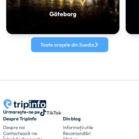
Göteborg
Toate orașele din Suedia
Urmarește-ne pe
TikTok
Despre TripInfo
Din blog
Despre noi
Informații utile
Contactează-ne
Recomandări