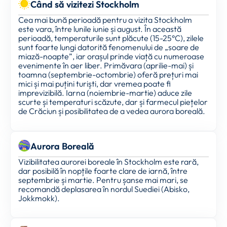
Când să vizitezi Stockholm
Cea mai bună perioadă pentru a vizita Stockholm
este vara, între lunile iunie și august. În această
perioadă, temperaturile sunt plăcute (15-25°C), zilele
sunt foarte lungi datorită fenomenului de „soare de
miază-noapte”, iar orașul prinde viață cu numeroase
evenimente în aer liber. Primăvara (aprilie-mai) și
toamna (septembrie-octombrie) oferă prețuri mai
mici și mai puțini turiști, dar vremea poate fi
imprevizibilă. Iarna (noiembrie-martie) aduce zile
scurte și temperaturi scăzute, dar și farmecul piețelor
de Crăciun și posibilitatea de a vedea aurora boreală.
Aurora Boreală
Vizibilitatea aurorei boreale în Stockholm este rară,
dar posibilă în nopțile foarte clare de iarnă, între
septembrie și martie. Pentru șanse mai mari, se
recomandă deplasarea în nordul Suediei (Abisko,
Jokkmokk).