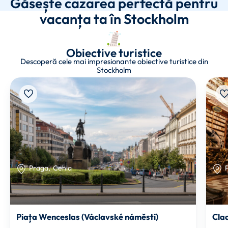
Găsește cazarea perfectă pentru
vacanța ta în Stockholm
Obiective turistice
Descoperă cele mai impresionante obiective turistice din
Stockholm
Praga
,
Cehia
Piața Wenceslas (Václavské náměstí)
Cla