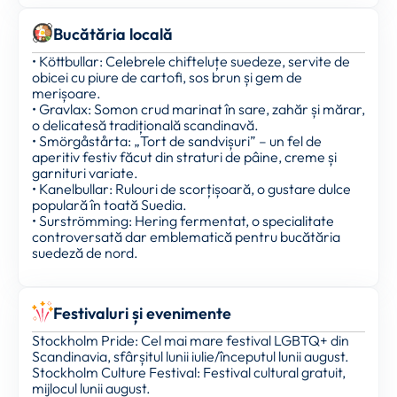
Bucătăria locală
• Köttbullar: Celebrele chifteluțe suedeze, servite de
obicei cu piure de cartofi, sos brun și gem de
merișoare.
• Gravlax: Somon crud marinat în sare, zahăr și mărar,
o delicatesă tradițională scandinavă.
• Smörgåstårta: „Tort de sandvișuri” – un fel de
aperitiv festiv făcut din straturi de pâine, creme și
garnituri variate.
• Kanelbullar: Rulouri de scorțișoară, o gustare dulce
populară în toată Suedia.
• Surströmming: Hering fermentat, o specialitate
controversată dar emblematică pentru bucătăria
suedeză de nord.
Festivaluri și evenimente
Stockholm Pride: Cel mai mare festival LGBTQ+ din
Scandinavia, sfârșitul lunii iulie/începutul lunii august.
Stockholm Culture Festival: Festival cultural gratuit,
mijlocul lunii august.