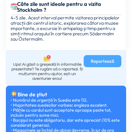
Câte zile sunt ideale pentru a vizita
Stockholm ?
4-5 zile. Acest interval permite vizitarea principalelor
atracții din centrul istoric, explorarea câtorva muzee
importante, o excursie în arhipelag și timp pentru a
simți ritmul orașului în cartiere precum Södermalm
sau Östermalm.
Raportează
Ups! Ai găsit o greșeală în informațiile
prezentate? Te rugăm să o raportezi. Îți
mulțumim pentru ajutor, ești un
aventurier erou!
Bine de ştiut
• Numărul de urgență în Suedia este 112.
• Majoritatea suedezilor vorbesc engleza excelent.
• Plățile cu cardul sunt acceptate aproape peste tot,
inclusiv pentru sume mici.
• Bacșișul nu este obligatoriu, dar este apreciat (10% este
considerat generos).
• Magazinele se închid de obicei devreme, în jur de ora